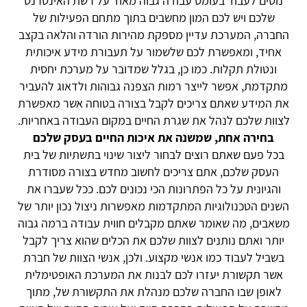
‏נוטים לעבוד בעומס עבודה גבוה מאוד על רשת האינטרנט
שלכם ויש לכם המון מחשבים בתוך מתחם הפעילות של
החברה, המערכת עדיין מספקת מהירות הורדה והלאה בקצב
אחיד, ומאפשרת לכם שלשמור על תעבורת מידע איכותית
ונטולת תקלות. כמו כן, בגלל שמדובר על מערכת יחסית
מתקדמת, אפשר לייצר רמות הצפנה גבוהות ולדאוג ‏להעביר
את המידע שאתם צריכים לקבל בצורה בטוחה אשר מאפשרת
לצוות שלכם לנהל את שגרת החיים במקום העבודה באחריות.
בחירה אחת, שמשנה את איכות החיים בעסק שלכם
‏בכל פעם שאתם רוצים לבחור ליצור שינוי ‏בתשתיות של בית
העסק שלכם, אתם צריכים לחשוב מחדש בצורה מסודרת
והגיונית על כל הפתרונות הכי נכונים לכם. ככל שעברו את
השנים הטכנולוגיות המתקדמות מאפשרות ניצול נכון יותר של
משאבים, מה שאומר שאתם מקבלים חווית עבודה ברמה גבוה
יותר ואתם נותנים לצוות שלכם את הכלים שהוא צריך לקבל
בשביל לעבוד כמו אנשי מקצוע. ולכן, אנשי הצוות של חברת
אשר תקשורת יעזרו לכם לבנות את המערכת ‏האופטימלית
לאופן שבו החברה שלכם מנהלת את התקשורת של, מתוך