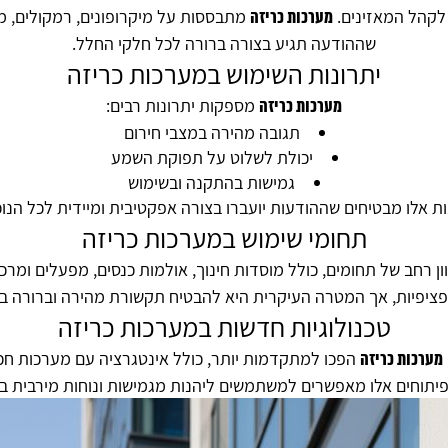
לקהל המאזינים.
לקוחותינו
מתבססות על מיקרופונים, רמקולים, מגב
מערכות כריזה
שההודעה תגיע בצורה ברורה לכל חלקי החלל.
יתרונות השימוש במערכות כריזה
מאמרים
מספקות יתרונות רבים:
מערכות כריזה
תגובה מהירה במצבי חירום
יכולת לשלוט על תפוקת השמע
מן
גמישות בהתקנה ובשימוש
התקשורת
ות אלו מבטיחים שההודעות יועברו בצורה אפקטיבית ומיידית לכל הנוכ
תחומי שימוש במערכות כריזה
צור קשר
 רחב של תחומים, כולל מוסדות חינוך, אולמות כנסים, מפעלים ומרכז
ציפיות, אך המטרה העיקרית היא להבטיח תקשורת מהירה וברורה ב
טכנולוגיות חדשות במערכות כריזה
הפכו למתקדמות יותר, כולל אינטגרציה עם מערכות חכ
מערכות כריזה
פיתוחים אלו מאפשרים למשתמשים ליהנות מגמישות ונוחות מירבית 