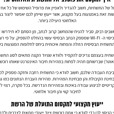
 של התשתיות, חשוב להגדיר ולאפיין את פרופיל השימוש של כל אח
ות זאת באמצעות בעל מקצוע, אשר ייעוץ שייתן לכם יאפשר ליצור 
האלחוטי היעילה ביותר.
שבים רבים, סביר להניח שהמחשב קרוב לנתב, מן הסתם לא תידרשו 
באמצעות התקנים נוספים; כיסוי ה- WI-FI שמספק הנתב הבסיסי עשוי בהחלט להספ
תשתית הבסיסית הזולה והפחות איכותית ביחס לחלופות המוצעות בש
שתית בעצמם צריכים להקפיד ולוודא שציוד הקצה מתאים לסוג התשת
אוטר) שברשותם תהיה לפחות במהירות חיבור האינטרנט שאותו רוכש
ביבת העבודה שלכם, חשוב לוודא כי התשתית רחבה וחזקה מספיק ל
בחינת הקיבולת והן מבחינת המהירות. מהירות העברת הנתונים כמו ג
ריטיים לביצוע עבודה באיכות ובמהירות הנדרשת. בכל מקרה, רצוי לר
לחיבור קווי והן חיבור אלחוטי.
ייעוץ מקצועי למקסום התועלת של הרשת
ניסוי לכן כדי לוודא כי אתם רוכשים ציוד ייעודי מתאים לצרכים ולד