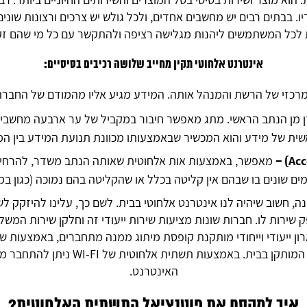
לקוחותינו
ו. בבתים רבים יש מחשבים אחדים, ולכל גולש יש צרכים ורצונות שוני
לכל המשתמשים ליהנות מגלישה רציפה ולהתקשר עם כל מי שהם זקו
מאמרים
אינטרנט אלחוטי תקין מחייב שלושה רכיבים בסיסיים:
רכזי של הרשת והמנהל אותה. המידע מגיע אליו מהמודם של החב
מן
ן מן הנתב הראשי. מתג מאפשר חיבור במקביל של ער ארבעה מחשבים
התקשורת
ית של מידע והוא המכשיר שבאמצעותו מכוונת תנועת המידע בין ה
מאפשר, באמצעות אות אלחוטית שאותה הנתב משדר, להרחיב
ם שונים בו שבהם אין קליטה בכלל או שהקליטה בהם נמוכה (כגון במ
צור קשר
 חשוב שיהיה לנו אינטרנט אלחוטי בבית. לשם כך, עלינו להיזקק לשני
שירות לו. חברות שונות מציעות שירות ייעודי זה וחלקן שירות המש
ון ייעודי וייחודי מותקנת קופסת מיתוג ממנה מתחברים, באמצעות שקע
המודם ואל הנתב (ראוטר) המותקן בבית. באמצע
האינטרנט.
איך למקסם את פוטנציאל התשתית האלחוטית?