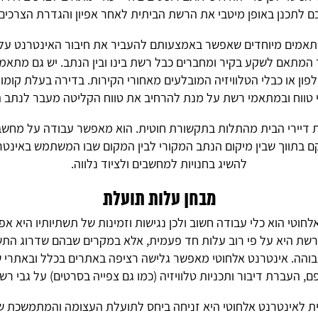
ם לתכנן באופן מיטבי את הרשת הביתית לאחר אפיון והגדרת הצרכים 
מתאמים מיוחדים שאפשר באמצעותם להעביר את חיבור האינטרנט על
ר המתאם לשקע בקיר ומחברים כבל רשת בינו ובין הנתב. יש גם מתאמ
ון או כבלי הטלוויזיה המובלעים מאחורי הקירות. בדירה בעלת קומו
 טווח ובמתאמי רשת על מנת להרחיב את טווח הקליטה מעבר לנתב ה
דיירי הבית מהתלות בתקשורת חוטית. הוא מאפשר עבודה על מחשב ב
ם בתווך שבין מיקום הנתב המקורי לבין המקום שבו המשתמש באינטרנט
להשיג בחנויות למחשבים ולציוד נלווה.
מבחן עלות תועלת
לחוטי הוא כלי עבודה חשוב ולכן נגישות וזמינות של תשתיותיו היא אפ
 היא על פי רוב עלות חד פעמית, אלא במקרים שבהם שדרוג התשת
בוהה. אינטרנט אלחוטי מאפשר גלישה רציפה באתרים בכלל ובאתרי ש
ם, העברת דיבור ותכניות טלוויזיה (כמו גם צפייה בסרטים) על גבי ר
 לאינטרנט אלחוטי היא זניחה ביחס לתועלת העצומה והמתמשכת שנ