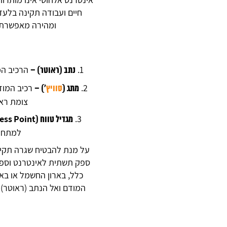
חיים ועבודה תקינה בלעדי
ומהירה מאפשרת 
הרכיב המ
נתב (ראוטר) –
רכיב המוז
מתג (
סוויץ
’) –
צומת ראש
מגדיל טווח (Access Point) –
למתחמי
על מנת להבטיח שגרה תקינה,
ספק תשתית לאינטרנט וספק 
כלל, בארון החשמל או באר