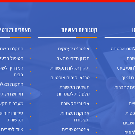
ו
קטגוריות ראשיות
מאמרים רלונטיי
מות אבטחה
אינטרנט לעסקים
התקנת תשתי
ורת
תכנון חדרי מחשב
הטיפול בבעי
וטי ביתי
תיקון תקלות תקשורת
בבית
 נמוך
טכנאי סיבים אופטיים
התקנת מצלמ
ם לחברות
תשתית תקשורת
טלפונית למוסדות
חידוש תשתיו
יים
אביזרי תקשורת
מערכות תקש
פטית
אחזקת תשתיות
סידור וחידוש
תקשורת
תקשורת
שבים
אינטרנט סיבים
ציוד לסיבים 
וניה