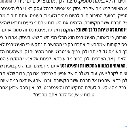
תיים זה לא באמת מספיק. מעבר לכך, אתם צריכים גם שירותי
התקנת 
לקוחותינו
 האוויר לנשימה של כל עסק. אי אפשר לנהל עסק רציני בלי האינטרנ
פיק. בפועל החיבור חייב להיות מהיר ולעמוד בעומס. אתם תוהים מה 
של חברת אשר תקשורת, הזמינו את השירות שהם מציעים ותראו שהאי
מאמרים
התקנת תשתית אינטרנט זה מסוג אותם ה
טרנט זה שירות כל כך חשוב?
טובות, כי כאמור, האינטרנט הוא הכלי הכי חשוב שיש בעסק. אתם רוצ
פס לקוחות שמחפשים אתכם רק כי המחשבים נתקעו כי האינטרנט לא 
מן
 העומס גדול יותר ולכן צריך אינטרנט יותר מהיר וחזק. משמעות ה
התקשורת
פיין את הצרכים. לכן ברור מדוע כדאי לפנות אל אנשי המקצוע הנכוני
אתם מחפשים חברה מקצועית שתו
 המומחים בתחום התקשורת והאינטרנט
ם לקבל ייעוץ עוד בשלבים של אפיון הצרכים? אם כך, ברור שלא תרצ
צור קשר
. לכן כדאי שתפנו אל חברת אשר תקשורת, ורצוי שתעשו זאת כמה שיו
ת בכל מה שקשור לעולם התקשורת והאינטרנט. לכן אין ספק שכאן אתם,
טובות שיש, אז למה אתם מחכים?