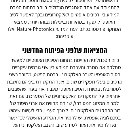
בראשותו של הפרופסור לכימיה John Badding, הצליחה
להתמודד עם אחד האתגרים הגדולים ביותר בתחום המרת
המידע בין רכיבים אופטיים לאלקטרוניים ובכך לאפשר לסיב
האופטי לתפקד במהירות וביעילות גבוהה יותר. ממצאי
המחקר פורסמו בכתב העת המדעי Nature Photonics ואלו
עיקריהם:
המציאות שלפני הפיתוח החדשני
כיום הטכנולוגיה הקיימת בתחום הסיבים האופטיים למעשה
מחלקת את המרת והעברת המידע בין שני גורמים עיקריים –
הסיב האופטי והשבב האלקטרוני. ברמת הפשט, מדובר בשני
מרכיבים בעלי תפקידים שונים, אשר התקשורת ביניהם נחשבת
למסורבלת במיוחד. הסיב האופטי מעביר אור בעוד שהשבבים
אחראים על התפקודים האלקטרוניים של המערכת. עם זאת,
למרות המיזוג המסורבל, שניהם מהווים את אבני היסוד של
רוב ההתקנים האלקטרונים. לצורך העניין, כדי לעשות שימוש
בטכנולוגיה אופטית, יש להמיר את המידע החשמלי לכדי אור
ואז להמיר את האור למידע שוב. השבב האלקטרוני הוא