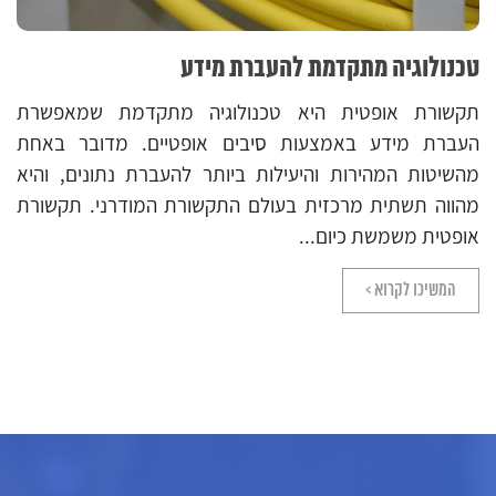
דמת להעברת מידע
רשת יציבה למש
ת היא טכנולוגיה מתקדמת שמאפשרת
בעידן המודרני,
מצעות סיבים אופטיים. מדובר באחת
מערכת טכנולוגית
 והיעילות ביותר להעברת נתונים, והיא
בין מכשירים שונ
כזית בעולם התקשורת המודרני. תקשורת
אלו כוללות מגוון 
ום...
המשיכו לקרוא >